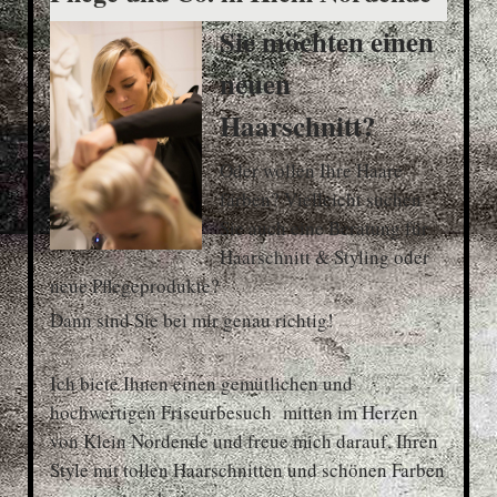
Sie möchten einen
neuen
Haarschnitt?
Oder wollen Ihre Haare
färben? Vielleicht suchen
Sie auch eine Beratung für
Haarschnitt & Styling oder
neue Pflegeprodukte?
Dann sind Sie bei mir genau richtig!
Ich biete Ihnen einen gemütlichen und
hochwertigen Friseurbesuch mitten im Herzen
von Klein Nordende und freue mich darauf, Ihren
Style mit tollen Haarschnitten und schönen Farben