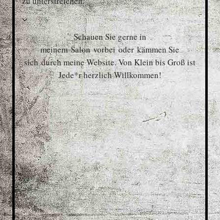
zu unterstreichen.
Schauen Sie gerne in
meinem
Salon vorbei
oder kämmen Sie
sich durch meine Website. Von Klein bis Groß ist
Jede*r herzlich Willkommen!